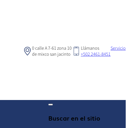
0 calle A 7-61 zona 10
Llámanos
Servicio
de mixco san jacinto
+502 2461-8451
Buscar en el sitio