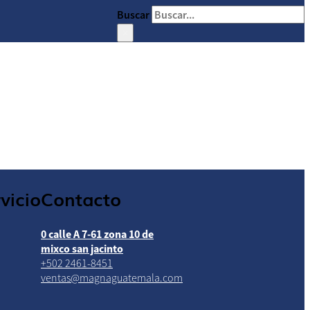
Buscar
×
vicio
Contacto
0 calle A 7-61 zona 10 de
mixco san jacinto
+502 2461-8451
ventas@magnaguatemala.com